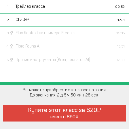
Трейлер класса
1
00:59
ChatGPT
2
12:21
Flux Kontext на примере Freepik
3
05:35
Flora Fauna AI
4
15:51
Прочие инструменты (Krea, Leonardo AI)
5
07:09
Вы можете приобрести этот класс по акции.
До окончания
2
5
50
26
Купите этот класс за
620
вместо
890