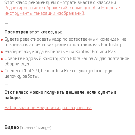
Этот класс рекомендуем смотреть вместе с классами
Редактирование изображений с помощью AI
и
Нодовые
инструменты генерации изображений
.
—
Посмотрев этот класс, вы:
Будете редактировать кадр по естественным командам, не
открывая классических редакторов, таких как Photoshop.
Разберётесь, когда выбирать Flux Kontext Pro или Max.
Освоите нодовый конструктор Flora Fauna AI для поэтапной
сборки сцен.
Сведёте ChatGPT, Leonardo и Krea в единую быструю
цепочку работы.
—
Этот класс можно получить дешевле, если купить в
наборе:
Набор классов Нейросети для творчества
Видео
(0 часов 41 минута)