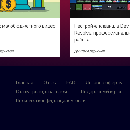
 малобюджетного видео
Настройка клавиш в Davi
Resolve: профессиональ
работа
Ларионов
Дмитрий Ларионов
Главная
О нас
FAQ
Договор оферты
Стать преподавателем
Подарочный купон
Политика конфиденциальности