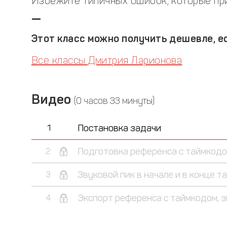
Избежите типичных ошибок, которые при
—
Этот класс можно получить дешевле, ес
Все классы Дмитрия Ларионова
Видео
(0 часов 33 минуты)
Постановка задачи
1
Подготовка референса с таймкодом
2
Звуковой пик в начале и в конце т
3
Экспорт референса с таймкодом, 
4