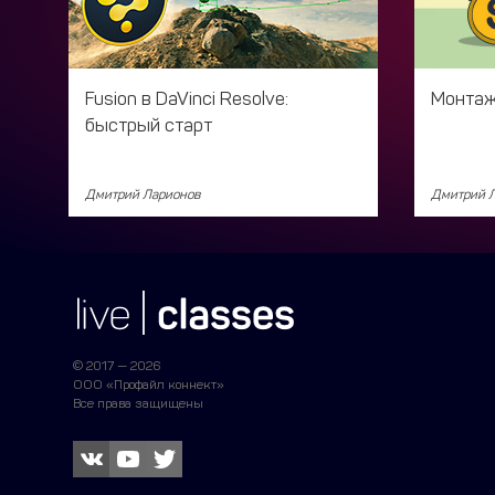
Fusion в DaVinci Resolve:
Монтаж
быстрый старт
Дмитрий Ларионов
Дмитрий 
© 2017 — 2026
ООО «Профайл коннект»
Все права защищены