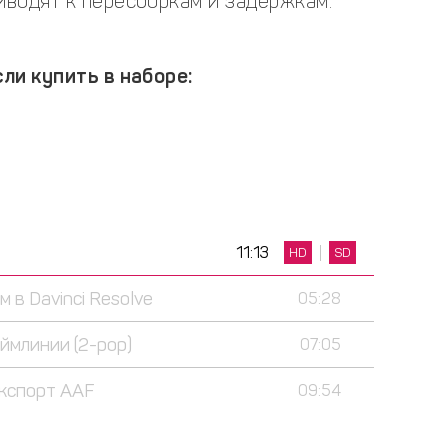
водят к пересборкам и задержкам.
ли купить в наборе:
11:13
HD
SD
 в Davinci Resolve
05:28
аймлинии (2-pop)
07:05
экспорт AAF
09:54