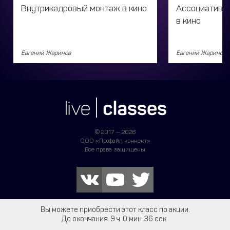
Внутрикадровый монтаж в кино
Ассоциативны
в кино
Евгений Жаринов
Евгений Жаринов
© 2017 — 2026
ООО «Профайл коннект»
Все права защищены
+7 495 161 66 40
Вы можете приобрести этот класс по акции.
До окончания
9
0
36
ТЕЛЕФОН ГОРЯЧЕЙ ЛИНИИ