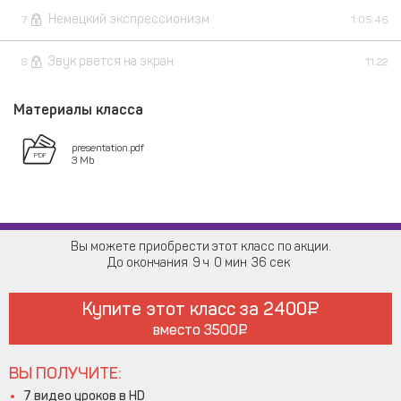
Немецкий экспрессионизм
7
1:05:46
Звук рвется на экран
8
11:22
Материалы класса
presentation.pdf
3 Mb
Вы можете приобрести этот класс по акции.
До окончания
9
0
36
Купите этот класс за
2400
вместо
3500
ВЫ ПОЛУЧИТЕ:
7 видео уроков в HD