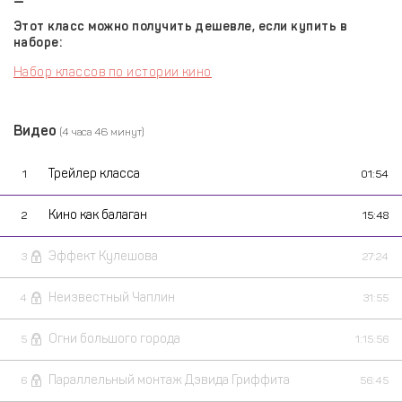
—
Этот класс можно получить дешевле, если купить в
наборе:
Набор классов по истории кино
Видео
(4 часа 46 минут)
Трейлер класса
1
01:54
Кино как балаган
2
15:48
Эффект Кулешова
3
27:24
Неизвестный Чаплин
4
31:55
Огни большого города
5
1:15:56
Параллельный монтаж Дэвида Гриффита
6
56:45