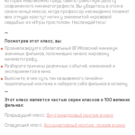
которых невозможно представить грамотную работу
современного кинематографиста. Вы убедитесь в этом в
самом конце класса, когда профессор неожиданно покажет
вам, откуда «растут ноги» у знаменитой «кровавой
свадьбы» из «Игры престолов». Наслаждайтесь!
—
Посмотрев этот класс, вы:
Проанализируете обязательный ВГИКовский минимум
значимых фильмов, положивших начало мировому
кинематографу.
Разберете причины различных событий, изменений и
экспериментов в кино.
Выясните, в чем суть так называемого линейно-
параллельный монтажа и наберете себе фильмов в копилку.
—
Этот класс является частью серии классов о 100 великих
фильмах:
Предыдущий класс:
Внутрикадровый монтаж в кино
Следующий класс:
Ассоциативный монтаж: поэзия в кино