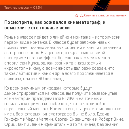
Трейлер класса — 01:54
Добавить в список желаемых
Посмотрите, как рождался кинематограф, и
осмыслите его главные вехи
Речь на классе пойдет о линейном монтаже – исторически
первом виде монтажа. В классе будет заложен навык
осмысления разных знаковых событий в кино и сравнения
лент разных эпох. Вы узнаете, откуда взялся такой
эксперимент как «эффект Кулешова» и с чем именно
спорил сам Кулешов, как возник так называемый
«хронотоп» и какую возможность дал режиссерам, что
такое лейтмотив и как он ярче всего прослеживается в
фильмах, снятых 90 лет назад.
Ко всем значимым эпизодам, которые будут
демонстрироваться на классе, вы получите развернутые
комментарии преподавателя ВГИКа и на точных и
гениальных примерах разберете, что такое линейно-
параллельный монтаж. Кроме этого, вы узнаете множество
имен, без которых кинематографа бы не было. Дэвид
Гриффит и Чарли Чаплин, Сергей Эйзенштейн и Роберт Вине,
Фриц Ланг и Лени Рифеншталь – это те имена, без знания