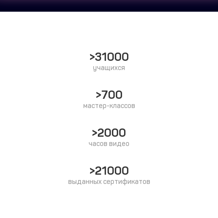
>31000
учащихся
>700
мастер-классов
>2000
часов видео
>21000
выданных сертификатов