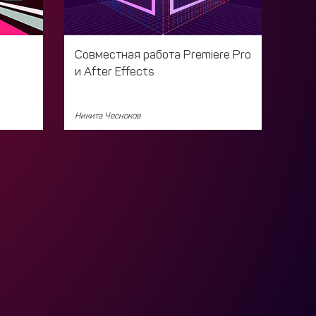
Совместная работа Premiere Pro
и After Effects
Никита Чесноков