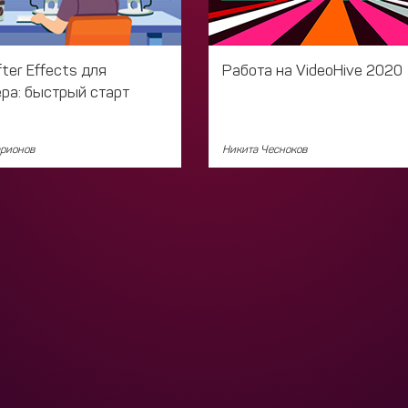
ter Effects для
Работа на VideoHive 2020
ра: быстрый старт
рионов
Никита Чесноков