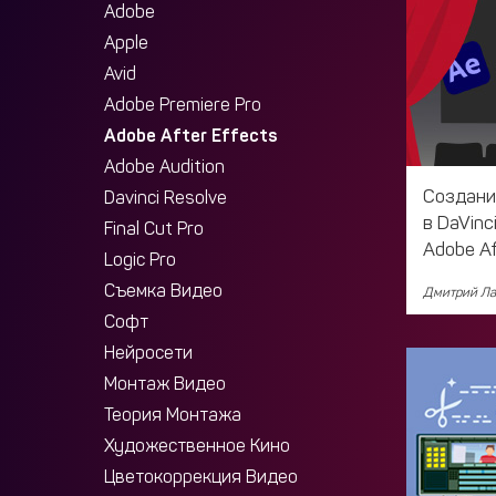
Adobe
Apple
Avid
Adobe Premiere Pro
Adobe After Effects
Adobe Audition
Создани
Davinci Resolve
в DaVinc
Final Cut Pro
Adobe Af
Logic Pro
Съемка Видео
Дмитрий Ла
Софт
Нейросети
Монтаж Видео
Теория Монтажа
Художественное Кино
Цветокоррекция Видео