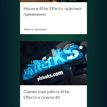
Маски в After Effects: практика
применения
Никита Чесноков
Совместная работа After
Effects и Cinema 4D