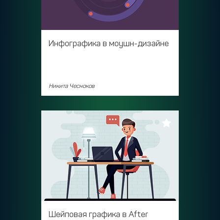
Инфографика в моушн-дизайне
Никита Чесноков
Шейповая графика в After