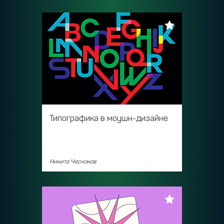
Типографика в моушн-дизайне
Никита Чесноков