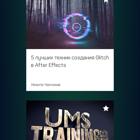
5 лучших техник создания Glitch
в After Effects
Никита Чесноков