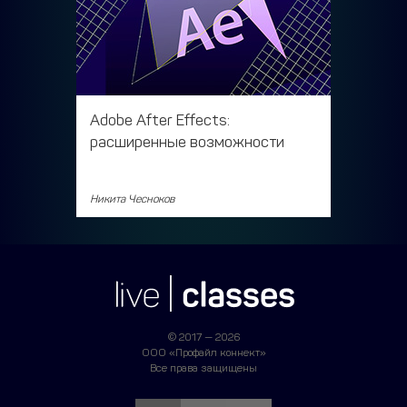
Adobe After Effects:
расширенные возможности
Никита Чесноков
© 2017 — 2026
ООО «Профайл коннект»
Все права защищены