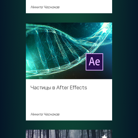
Никита Чесноков
Частицы в After Effects
Никита Чесноков