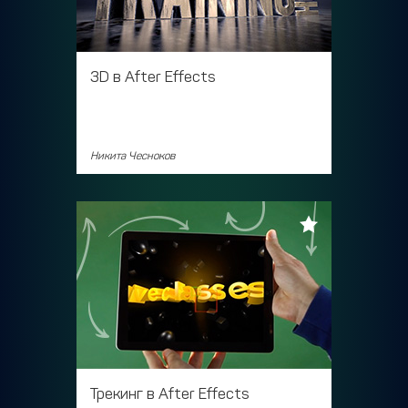
3D в After Effects
Никита Чесноков
Трекинг в After Effects