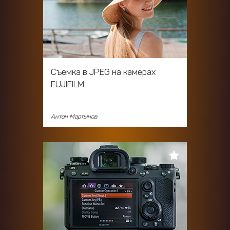
Cъемка в JPEG на камерах
FUJIFILM
Антон Мартынов