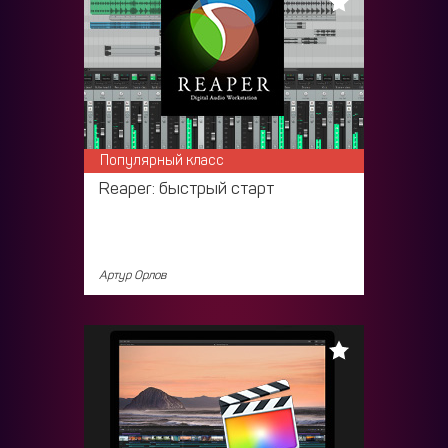
Популярный класс
Reaper: быстрый старт
Артур Орлов