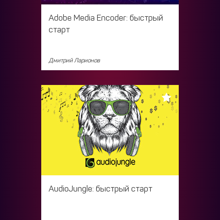
Adobe Media Encoder: быстрый
старт
Дмитрий Ларионов
AudioJungle: быстрый старт