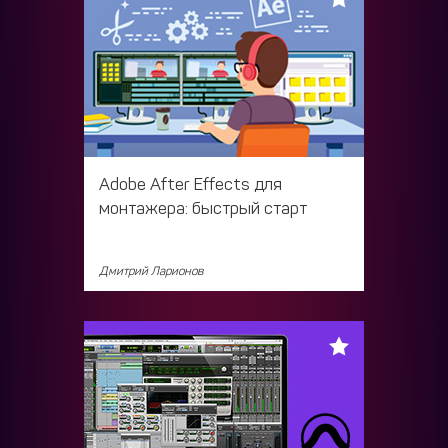
Adobe After Effects для
монтажера: быстрый старт
Дмитрий Ларионов