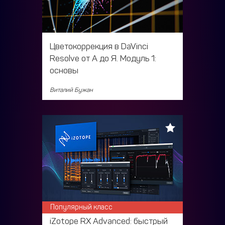
Цветокоррекция в DaVinci
Resolve от А до Я. Модуль 1:
основы
Виталий Бужан
Популярный класс
iZotope RX Advanced: быстрый