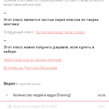
приёмы и мотивы, которым должен соответствовать любой
качественный монтаж.
—
Этот класс является частью серии классов по теории
монтажа:
Следующий класс:
Теория монтажа: типы склеек
—
Этот класс можно получить дешевле, если купить в
наборе:
Набор классов по теории монтажа
Все классы Дмитрия Ларионова
Видео
(0 часов 58 минут)
Количество людей в кадре (Framing)
1
06:56
Крупность кадра (Shot Size)
2
28:10