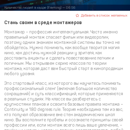
Количество людей в кадре (Framing) — 06:56
Добавить в список желаемых
Стань своим в среде монтажеров
Монтажер – профессия интеллектуальная. Часто именно
правильный монтаж спасает фильм или видеоролик,
поэтому одним знанием монтажной системы вы точно не
обойдетесь. Нужно понимать, как вообще творится магия
кино, как достичь нужной реакции у зрителя, как
расставить акценты и сделать повествование легким и
логичным. Мы открываем серию классов по теории
монтажа, которая даст вам быстрый старт в кинопродакшн
любого уровня.
Это стартовый класс, из которого вы научитесь понимать
профессиональный сленг (включая большое количество
сокращений) и суть классификаций, которые применяются
в реальных студиях. На классе вы разберетесь с
крупностями планов и освоите базовые правила монтажа –
Continuity и 180 degrees rule. Теория необходима тем из вас,
кто получал образование вне стен академических школ
кино. Вы восполните пробелы и осознаете принципы своей
профессии или, если монтаж всего лишь ваше увлечение, –