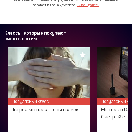
монтажным системам от Apple, Adobe, Avid и Grass Valley. Живет и
работает в Лос-Анджелесе.
Читать далее...
Классы, которые покупают
вместе с этим
Популярный класс
Популярный кл
Теория монтажа: типы склеек
Монтаж в DaVi
быстрый ста