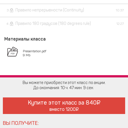
Правило непрерывности (Continuity)
3
10:37
Правило 180 градусов (180 degrees rule)
4
12:27
Материалы класса
Presentation.pdf
9 Mb
Вы можете приобрести этот класс по акции.
До окончания
10
47
8
Купите этот класс за
840
вместо
1200
ВЫ ПОЛУЧИТЕ: