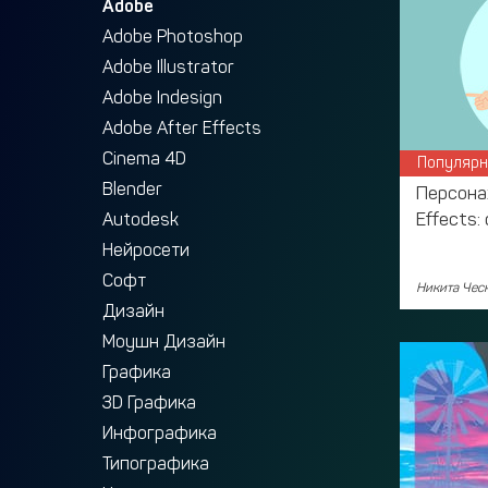
Adobe
Adobe Photoshop
Adobe Illustrator
Adobe Indesign
Adobe After Effects
Cinema 4D
Популярн
Blender
Персона
Effects:
Autodesk
Нейросети
Софт
Никита Чес
Дизайн
Моушн Дизайн
Графика
3D Графика
Инфографика
Типографика