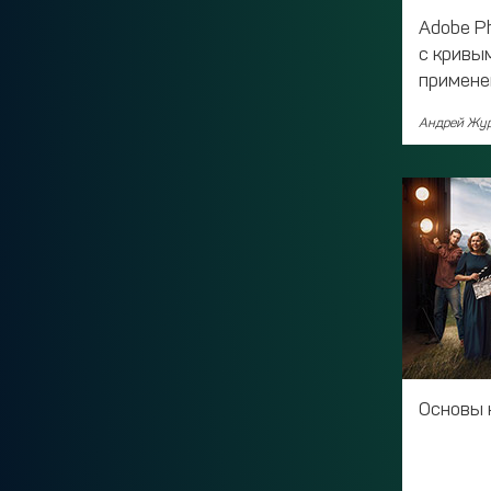
Adobe P
с кривы
примене
Андрей Жур
Основы 