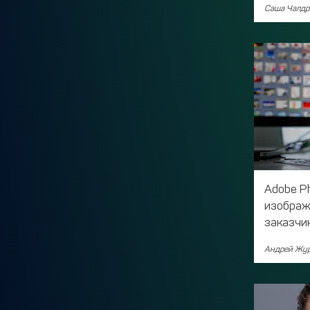
Саша Чалдр
Adobe P
изображ
заказчи
Андрей Жур