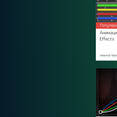
Популярн
Анимация
Effects
Никита Чес