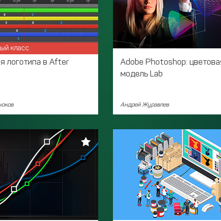
ый класс
 логотипа в After
Adobe Photoshop: цветова
модель Lab
ноков
Андрей Журавлев