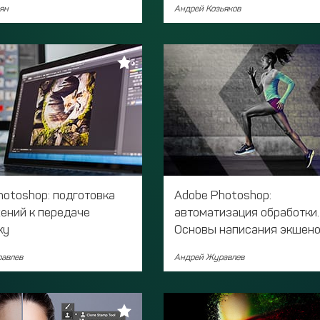
ян
Андрей Козьяков
hotoshop: подготовка
Adobe Photoshop:
ений к передаче
автоматизация обработки.
ку
Основы написания экшен
авлев
Андрей Журавлев