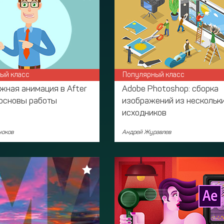
ый класс
Популярный класс
жная анимация в After
Adobe Photoshop: сборка
 основы работы
изображений из нескольк
исходников
ноков
Андрей Журавлев