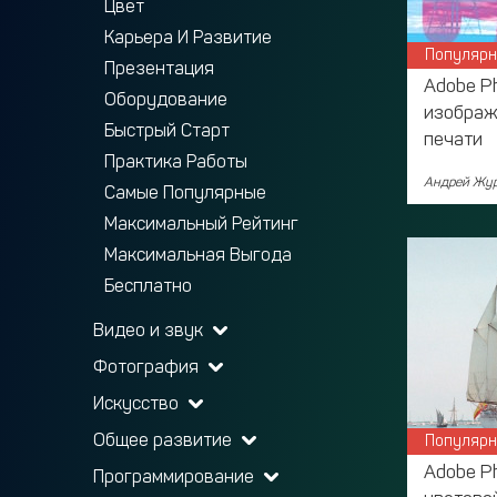
Цвет
Карьера И Развитие
Популярн
Презентация
Adobe P
Оборудование
изображ
Быстрый Старт
печати
Практика Работы
Андрей Жур
Самые Популярные
Максимальный Рейтинг
Максимальная Выгода
Бесплатно
Видео и звук
Фотография
Искусство
Общее развитие
Популярн
Adobe P
Программирование