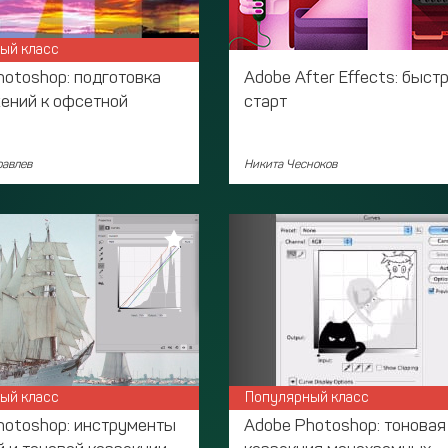
ый класс
hotoshop: подготовка
Adobe After Effects: быст
ений к офсетной
старт
авлев
Никита Чесноков
ый класс
Популярный класс
hotoshop: инструменты
Adobe Photoshop: тоновая