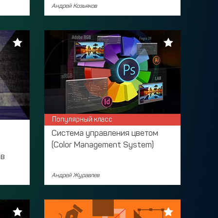
Андрей Козьяков
Популярный класс
Система управления цветом
(Color Management System)
ов
Андрей Журавлев