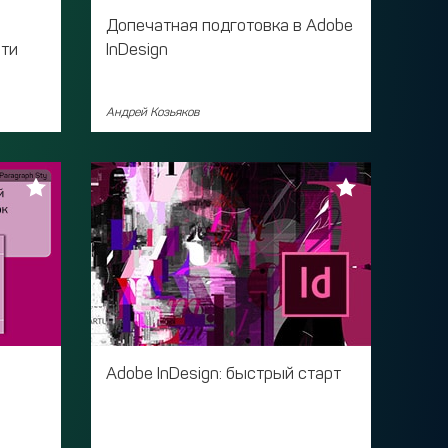
Допечатная подготовка в Adobe
ати
InDesign
Андрей Козьяков
Adobe InDesign: быстрый старт