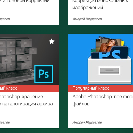
й и тоновой коррекции
коррекция монохромных
изображений
авлев
Андрей Журавлев
ый класс
Популярный класс
hotoshop: хранение
Adobe Photoshop: все фо
и каталогизация архива
файлов
авлев
Андрей Журавлев