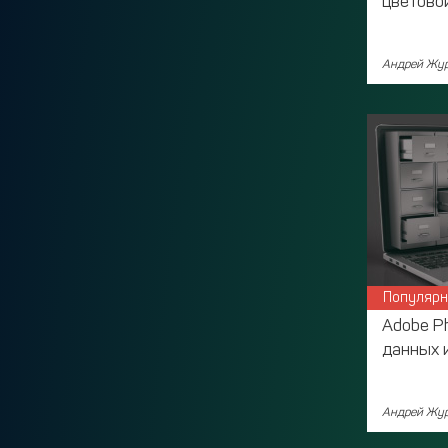
цветово
Андрей Жур
Популярн
Adobe P
данных 
Андрей Жур