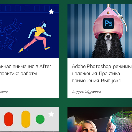
жная анимация в After
Adobe Photoshop: режимы
 практика работы
наложения. Практика
применения. Выпуск 1
ноков
Андрей Журавлев