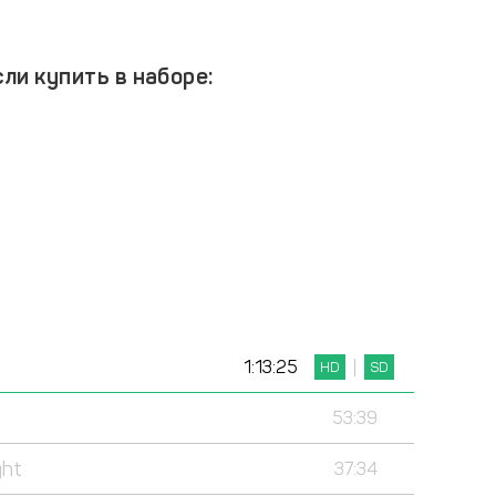
ли купить в наборе:
1:13:25
HD
SD
53:39
ght
37:34