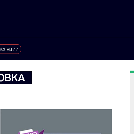
нсляции
ОВКА