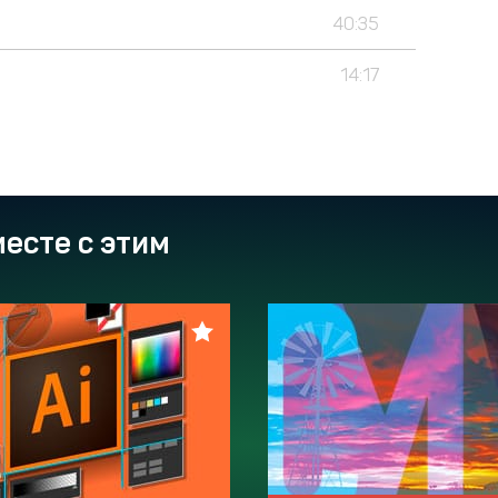
40:35
14:17
есте с этим