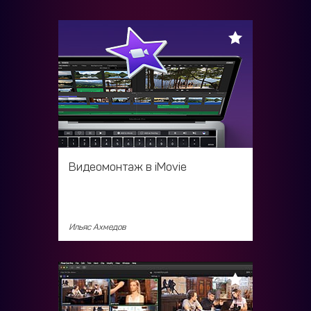
Видеомонтаж в iMovie
Ильяс Ахмедов