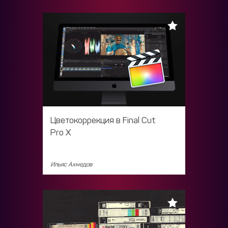
Цветокоррекция в Final Cut
Pro X
Ильяс Ахмедов