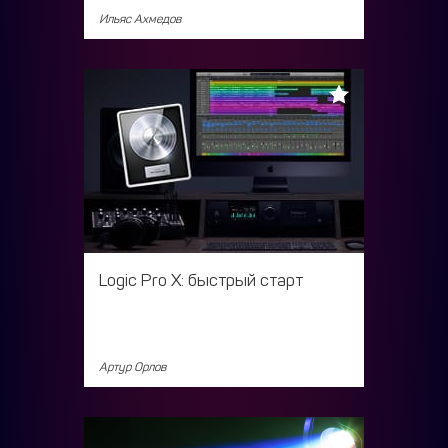
Ильяс Ахмедов
Logic Pro X: быстрый старт
Артур Орлов