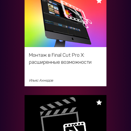
Монтаж в Final Cut Pro X:
расширенные возможности
Ильяс Ахмедов