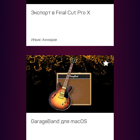
Экспорт в Final Cut Pro X
Ильяс Ахмедов
GarageBand для macOS