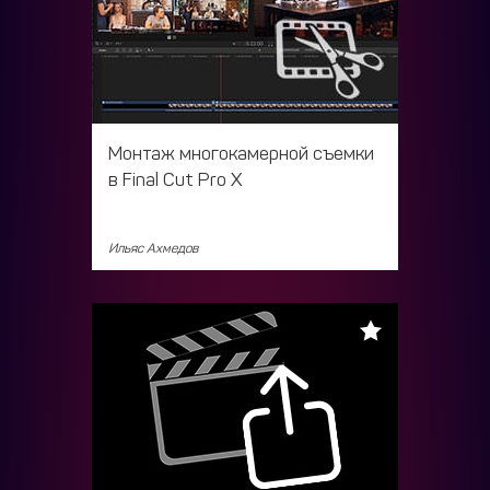
Монтаж многокамерной съемки
в Final Cut Pro X
Ильяс Ахмедов