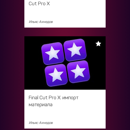
Cut Pro X
Ильяс Ахмедов
Final Cut Pro X: импорт
материала
Ильяс Ахмедов