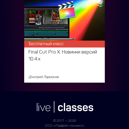
Бесплатный класс
Final Cut Pro X. Новинки версий
10.4.х
Дмитрий Ларионов
© 2017 — 2026
ООО «Профайл коннект»