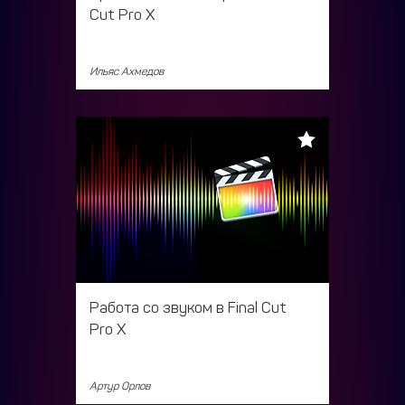
Cut Pro X
Ильяс Ахмедов
Работа со звуком в Final Cut
Pro X
Артур Орлов