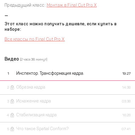
Предыдущий класс:
Монтаж в Final Cut Pro X
—
Этот класс можно получить дешевле, если купить в
наборе:
Все классы по Final Cut Pro X
Видео
(2 часа 38 минут)
Инспектор. Трансформация кадра.
1
19:27
Обрезка кадра
2
14:38
Искажение кадра
3
03:38
Стабилизация кадра
4
16:28
Что такое Spatial Conform?
5
07:41