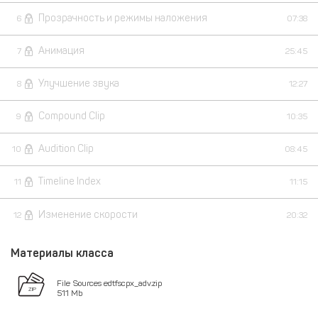
Прозрачность и режимы наложения
6
07:38
Анимация
7
25:45
Улучшение звука
8
12:27
Compound Clip
9
10:35
Audition Clip
10
08:45
Timeline Index
11
11:15
Изменение скорости
12
20:32
Материалы класса
File Sources edtfscpx_adv.zip
511 Mb