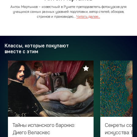
Антон Мартынов – известный в Рунете преподаватель фотокурсов для
учащихся самых разных уровней подготовки, автор статей, обзоров,
стримов и промовидео,...
Читать далее...
Классы, которые покупают
вместе с этим
Тайны испанского барокко:
Секреты сов
Диего Веласкес
искусства: В