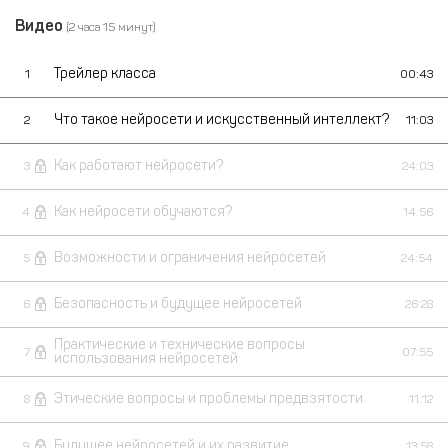
Видео
(2 часа 15 минут)
Трейлер класса
1
00:43
Что такое нейросети и искусственный интеллект?
2
11:03
Как работают нейросети?
3
24:03
Как нейросети обучаются?
4
14:56
Возможности и ограничения нейросетей
5
24:54
Безопасность и будущее нейросетей
6
26:28
Практические и технические вопросы
7
07:55
использования нейросетей
Этические вопросы и проблемы предвзятости
8
11:12
Будущее нейросетей и их развитие
9
13:58