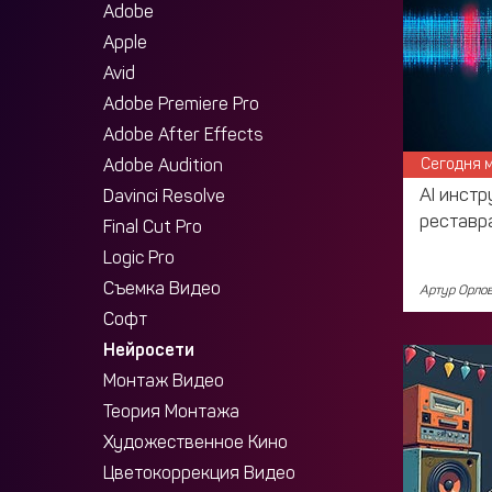
Adobe
Apple
Avid
Adobe Premiere Pro
Adobe After Effects
Adobe Audition
Сегодня 
AI инст
Davinci Resolve
реставр
Final Cut Pro
Logic Pro
Съемка Видео
Артур Орло
Софт
Нейросети
Монтаж Видео
Теория Монтажа
Художественное Кино
Цветокоррекция Видео