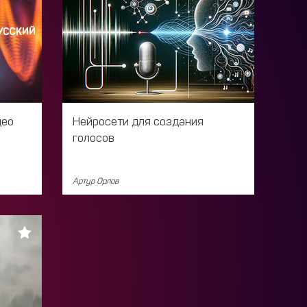
део
Нейросети для создания
голосов
Артур Орлов