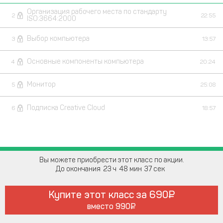
Организация рабочего места по стандарту
2
22:55
ISO:3664:2000
Выбор компьютера
3
13:57
Основные компоненты компьютера
4
20:24
Монитор
5
25:08
Подписка Creativе Clоud
6
18:57
Вы можете приобрести этот класс по акции.
До окончания
23
48
37
Купите этот класс за
690
вместо
990