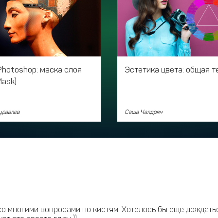
Photoshop: маска слоя
Эстетика цвета: общая т
Mask)
уравлев
Саша Чалдрян
о многими вопросами по кистям. Хотелось бы еще дождаться