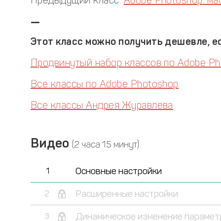
Предыдущий класс:
Adobe Photoshop: ма
—
Этот класс можно получить дешевле, ес
Продвинутый набор классов по Adobe Ph
Все классы по Adobe Photoshop
Все классы Андрея Журавлева
Видео
(2 часа 15 минут)
Основные настройки
1
Расширенные настройки
2
Динамическое изменение парамет
3