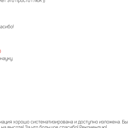
т это просто глюк ))
асибо!
науку.
мация хорошо систематизирована и доступно изложена. Б
а на высоте! За что большое спасибо! Рекомендую!