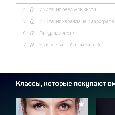
Имитация реальной кисти
4
Имитация карандаша и аэрографа
5
Фигурные кисти
6
Управление набором кистей
7
Классы, которые покупают вм