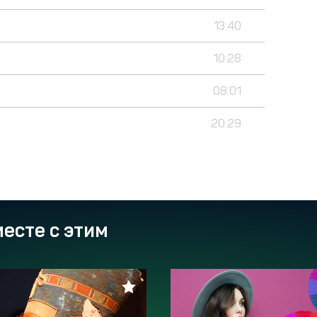
13:40
10:28
08:01
20:29
есте с этим