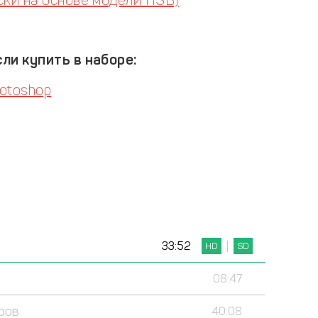
ски на основе модели HSB)
ли купить в наборе:
otoshop
33:52
HD
SD
08:47
ров
40:08