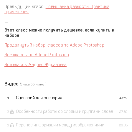
Предыдущий класс:
Повышение резкости. Практика
применения
—
Этот класс можно получить дешевле, если купить в
наборе:
Продвинутый набор классов по Adobe Photoshop
Все классы по Adobe Photoshop
Все классы Андрея Журавлева
Видео
(3 часа 55 минут)
Сценарий для сценария
1
41:19
Особенности работы со слоями и группами слоев
2
27:39
Перенос информации между изображениями
3
26:35