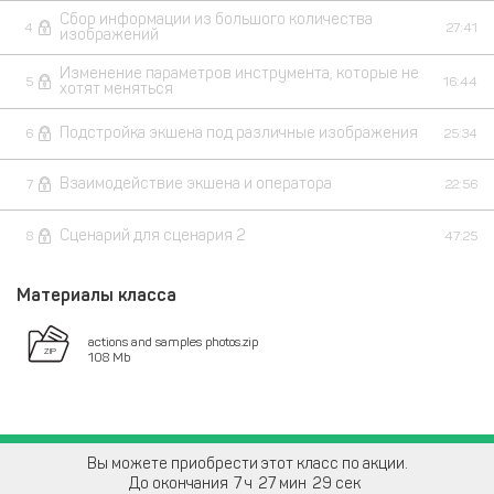
Сбор информации из большого количества
4
27:41
изображений
Изменение параметров инструмента, которые не
5
16:44
хотят меняться
Подстройка экшена под различные изображения
6
25:34
Взаимодействие экшена и оператора
7
22:56
Сценарий для сценария 2
8
47:25
Материалы класса
actions and samples photos.zip
108 Mb
Вы можете приобрести этот класс по акции.
До окончания
7
27
28