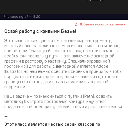
Что такое путь? — 13:20
Добавить в список желаемых
Освой работу с кривыми Безье!
Этот класс посвящен вспомогательному инструменту,
который облегчает жизнь во многих случаях – в том числе,
при ретуши. Тема путей – очень важная, но стоит немного
особняком, поскольку пути — это включение векторной
графики в растровую картинку. Специализированной
программой для работы с векторной является Adobe
Illustrator, но нам важно освоить основные принципы, чтобы
осуществлять некоторые операции – чаще всего, строить
границы объектов для их вырезания или выборочной
коррекции.
Наша задача – познакомиться с путями (Path), освоить
методику быстрого построения контура, научиться
создавать при помощи путей векторные и растровые маски.
—
Этот класс является частью серии классов по