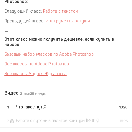
Photoshop:
Следующий класс:
Работа с текстом
Предыдущий класс:
Инструменты ретуши
—
Этот класс можно получить дешевле, если купить в
наборе:
Базовый набор классов по Adobe Photoshop
Все классы по Adobe Photoshop
Все классы Андрея Журавлева
Видео
(2 часа 28 минут)
Что такое путь?
1
13:20
Работа с путями в палитре Контуры (Paths)
2
18:25