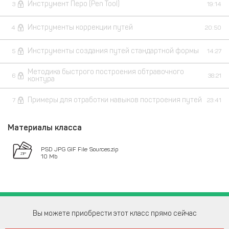
Инструмент Перо (Pen Tool)
3
19:14
Инструменты коррекции путей
4
20:50
Инструменты создания путей стандартной формы
5
14:27
Методика быстрого построения обтравочного
6
38:21
контура
Примеры для отработки навыков построения путей
7
23:41
Материалы класса
PSD JPG GIF File Sources.zip
10 Mb
Вы можете приобрести этот класс прямо сейчас