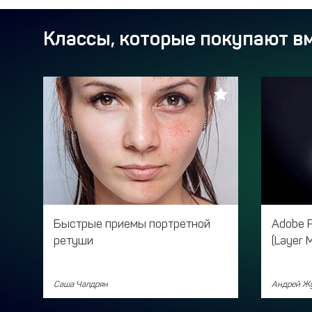
Классы, которые покупают вм
Быстрые приемы портретной
Adobe 
ретуши
(Layer 
Саша Чалдрян
Андрей Ж