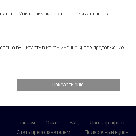
тально. Мой любимый лектор на живых классах.
 Хорошо бы указать в каком именно курсе продолжение.
Показать ещё
Главная
О нас
FAQ
Договор оферты
Стать преподавателем
Подарочный купон