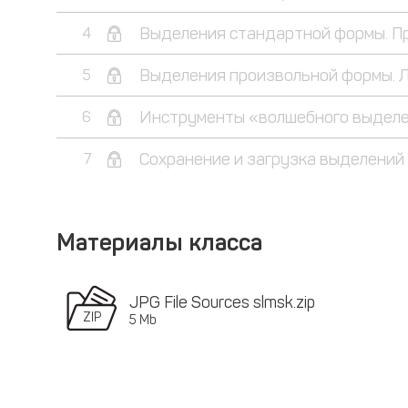
Выделения стандартной формы. Пр
4
Выделения произвольной формы. 
5
Инструменты «волшебного выдел
6
Сохранение и загрузка выделений
7
Материалы класса
JPG File Sources slmsk.zip
5 Mb