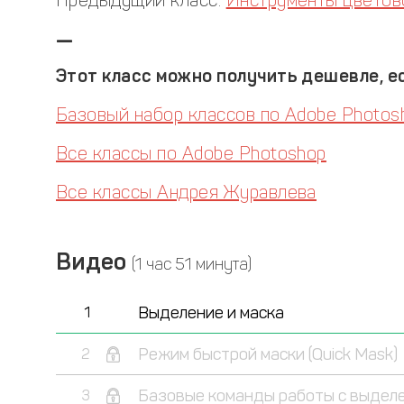
Предыдущий класс:
Инструменты цветов
—
Этот класс можно получить дешевле, ес
Базовый набор классов по Adobe Photos
Все классы по Adobe Photoshop
Все классы Андрея Журавлева
Видео
(1 час 51 минута)
Выделение и маска
1
Режим быстрой маски (Quick Mask)
2
Базовые команды работы с выдел
3