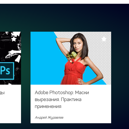
ды
Adobe Photoshop: Маски
вырезания. Практика
применения
Андрей Журавлев