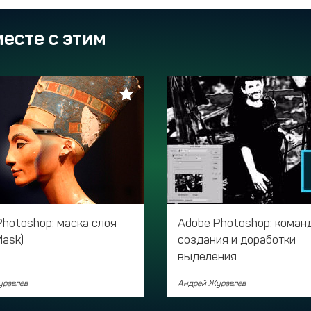
есте с этим
Photoshop: маска слоя
Adobe Photoshop: коман
Mask)
создания и доработки
выделения
уравлев
Андрей Журавлев