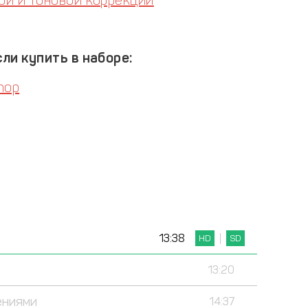
ой и тоновой коррекции
ли купить в наборе:
hop
13:38
HD
SD
13:20
ениями
14:37