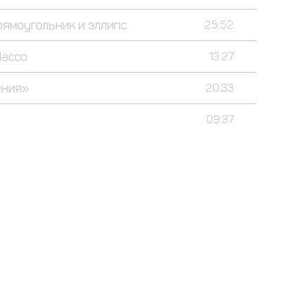
ямоугольник и эллипс
25:52
Лассо
13:27
ения»
20:33
09:37