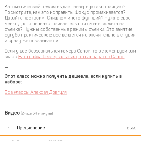
Автоматический режим выдает неверную экспозицию?
Посмотрите, как это исправить. Фокус промахивается?
Давайте настроим! Слишком много функций? Нужно свое
меню. Долго перенастраиваетесь при смене сюжета на
съемке? Нужны собственные режимы съемки. Это занятие
сугубо практическое: все делается исключительно в студии
и сразу же показывается.
Если у вас беззеркальная камера Canon, то рекомендуем вам
класс
Настройка беззеркальных фотоаппаратов Canon
.
—
Этот класс можно получить дешевле, если купить в
наборе:
Все классы Алексея Довгуля
Видео
(2 часа 54 минуты)
Предисловие
1
05:23