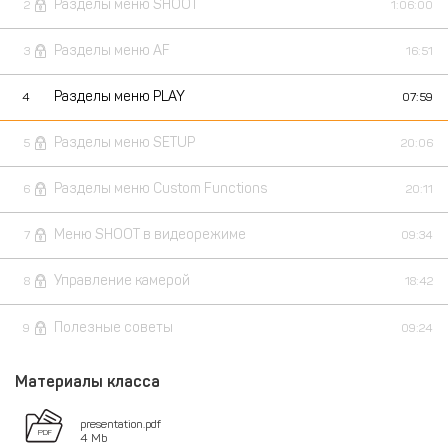
Разделы меню SHOOT
2
1:06:00
Разделы меню AF
3
16:51
Разделы меню PLAY
4
07:59
Разделы меню SETUP
5
20:06
Разделы меню Custom Functions
6
20:11
Меню SHOOT в видеорежиме
7
09:34
Управление камерой
8
18:42
Полезные советы
9
09:24
Материалы класса
presentation.pdf
4 Mb