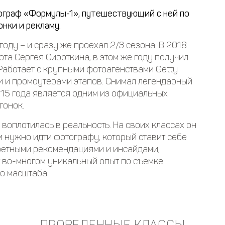
ограф «Формулы-1», путешествующий с ней по
нки и рекламу.
оду – и сразу же проехал 2/3 сезона. В 2018
та Сергея Сироткина, в этом же году получил
 Работает с крупными фотоагенствами Getty
ами и промоутерами этапов. Снимал легендарный
015 года является одним из официальных
гонок.
 воплотилась в реальность. На своих классах он
и нужно идти фотографу, который ставит себе
кретными рекомендациями и инсайдами,
 во-многом уникальный опыт по съемке
о масштаба.
ПРОВЕДЕННЫЕ КЛАССЫ