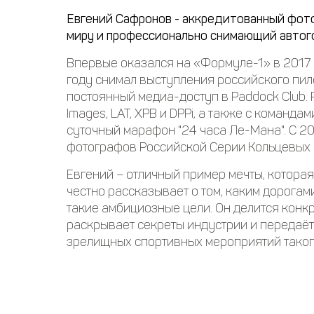
Евгений Сафронов - аккредитованный фот
миру и профессионально снимающий автого
Впервые оказался на «Формуле-1» в 2017 г
году снимал выступления российского пило
постоянный медиа-доступ в Paddock Club.
Images, LAT, XPB и DPPi, а также с команд
суточный марафон "24 часа Ле-Мана". С 2
фотографов Российской Серии Кольцевых 
Евгений – отличный пример мечты, которая
честно рассказывает о том, каким дорогам
такие амбициозные цели. Он делится кон
раскрывает секреты индустрии и передаёт
зрелищных спортивных мероприятий таког