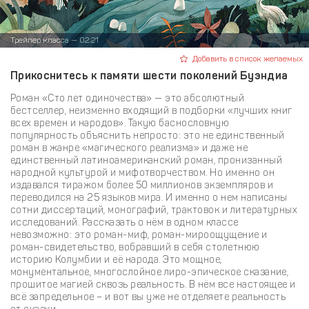
Трейлер класса — 02:21
Добавить в список желаемых
Прикоснитесь к памяти шести поколений Буэндиа
Роман «Сто лет одиночества» — это абсолютный
бестселлер, неизменно входящий в подборки «лучших книг
всех времен и народов». Такую баснословную
популярность объяснить непросто: это не единственный
роман в жанре «магического реализма» и даже не
единственный латиноамериканский роман, пронизанный
народной культурой и мифотворчеством. Но именно он
издавался тиражом более 50 миллионов экземпляров и
переводился на 25 языков мира. И именно о нем написаны
сотни диссертаций, монографий, трактовок и литературных
исследований. Рассказать о нём в одном классе
невозможно: это роман-миф, роман-мироощущение и
роман-свидетельство, вобравший в себя столетнюю
историю Колумбии и её народа. Это мощное,
монументальное, многослойное лиро-эпическое сказание,
прошитое магией сквозь реальность. В нём все настоящее и
всё запредельное – и вот вы уже не отделяете реальность