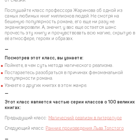
от сказки.
Послушайте класс профессора Жаринова об одной из
самых любимых книг миллионов людей. Не смотря на
бешеную популярность романа, его еще ни разу не
экранизировали. А, значит, у вас еще остается шанс
прочесть эту книгу и прочувствовать всю магию, скрытую в
её атмосфере, героях и образах.
—
Посмотрев этот класс, вы узнаете:
Поймете, в чем суть метода магического реализма.
Постараетесь разобраться в причинах феноменальной
популярности романа.
Узнаете о других книгах в этом жанре.
—
Этот класс является частью серии классов о 100 великих
книгах:
Предыдущий класс:
Магический реализм в литературе
Следующий класс:
Ранние произведения Льва Толстого
—