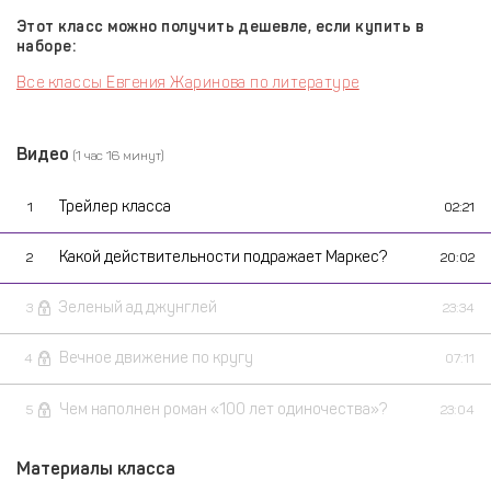
Этот класс можно получить дешевле, если купить в
наборе:
Все классы Евгения Жаринова по литературе
Видео
(1 час 16 минут)
Трейлер класса
1
02:21
Какой действительности подражает Маркес?
2
20:02
Зеленый ад джунглей
3
23:34
Вечное движение по кругу
4
07:11
Чем наполнен роман «100 лет одиночества»?
5
23:04
Материалы класса