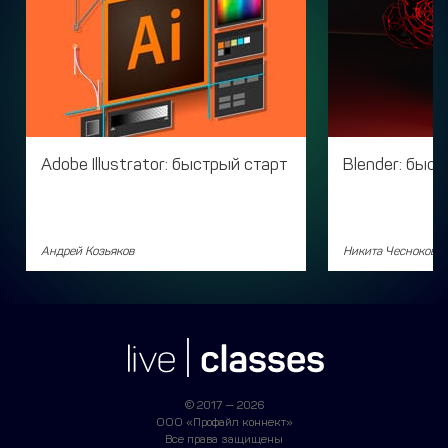
Adobe Illustrator: быстрый старт
Blender: быст
Андрей Козьяков
Никита Чесноков
© 2017 — 2026
ООО «Профайл коннект»
Все права защищены