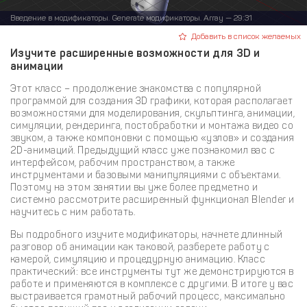
Введение в модификаторы. Generate модификаторы. Array — 29:31
Добавить в список желаемых
Изучите расширенные возможности для 3D и
анимации
Этот класс – продолжение знакомства с популярной
программой для создания 3D графики, которая располагает
возможностями для моделирования, скульптинга, анимации,
симуляции, рендеринга, постобработки и монтажа видео со
звуком, а также компоновки с помощью «узлов» и создания
2D-анимаций. Предыдущий класс уже познакомил вас с
интерфейсом, рабочим пространством, а также
инструментами и базовыми манипуляциями с объектами.
Поэтому на этом занятии вы уже более предметно и
системно рассмотрите расширенный функционал Blender и
научитесь с ним работать.
Вы подробного изучите модификаторы, начнете длинный
разговор об анимации как таковой, разберете работу с
камерой, симуляцию и процедурную анимацию. Класс
практический: все инструменты тут же демонстрируются в
работе и применяются в комплексе с другими. В итоге у вас
выстраивается грамотный рабочий процесс, максимально