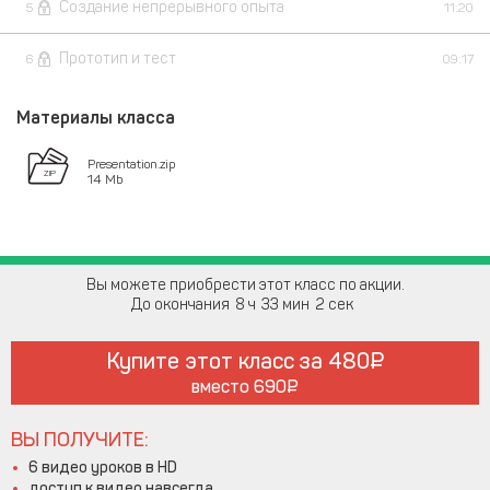
Создание непрерывного опыта
5
11:20
Прототип и тест
6
09:17
Материалы класса
Presentation.zip
14 Mb
Вы можете приобрести этот класс по акции.
До окончания
8
33
2
Купите этот класс за
480
вместо
690
ВЫ ПОЛУЧИТЕ:
6 видео уроков в HD
доступ к видео навсегда