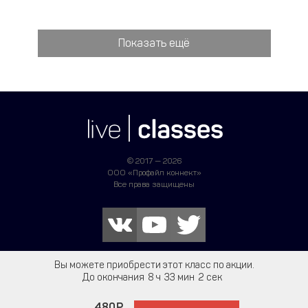
Показать ещё
© 2017 — 2026
ООО «Профайл коннект»
Все права защищены
+7 495 161 66 40
Вы можете приобрести этот класс по акции.
До окончания
8
33
2
ТЕЛЕФОН ГОРЯЧЕЙ ЛИНИИ
480
Написать в поддержку