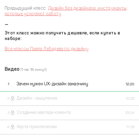
Предыдущий класс:
Дизайн без дизайнера: инструменты,
которые ускоряют работу
—
Этот класс можно получить дешевле, если купить в
наборе:
Все классы Павла Лебедева по дизайну
Видео
(1 час 18 минут)
Зачем нужен UX-дизайн заказчику
1
12:20
Дизайн - мышление
2
10:22
Создание аватара клиента
3
23:24
Карта приключении
4
11:53