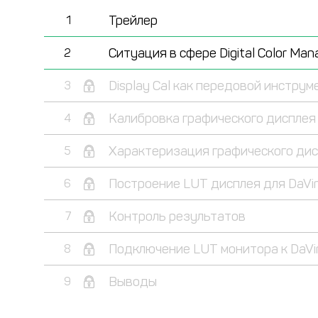
Трейлер
1
Ситуация в сфере Digital Color Ma
2
Display Cal как передовой инструм
3
Калибровка графического дисплея
4
Характеризация графического ди
5
Построение LUT дисплея для DaVin
6
Контроль результатов
7
Подключение LUT монитора к DaVin
8
Выводы
9