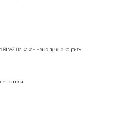
/1rLRLWZ На каком меню лучше крутить
ем его едят.