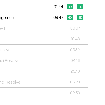
01:54
HD
SD
nagement
09:47
HD
SD
ент
09:07
16:48
сплея
05:32
ci Resolve
04:16
25:10
ci Resolve
05:23
02:53