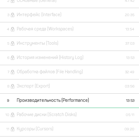
Основные (General)
2
47:42
Интерфейс (Interface)
3
20:35
Рабочая среда (Workspaces)
4
13:54
Инструменты (Tools)
5
37:03
История изменений (History Log)
6
13:53
Обработка файлов (File Handling)
7
32:49
Экспорт (Export)
8
03:56
Производительность (Performance)
9
13:53
Рабочие диски (Scratch Disks)
10
05:11
Курсоры (Cursors)
11
09:20