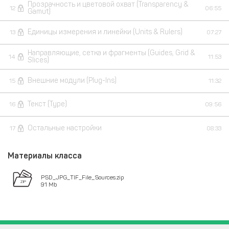
Прозрачность и цветовой охват (Transparency &
12
06:55
Gamut)
Единицы измерения и линейки (Units & Rulers)
13
07:27
Направляющие, сетка и фрагменты (Guides, Grid &
14
11:53
Slices)
Внешние модули (Plug-Ins)
15
11:32
Текст (Type)
16
09:56
Остальные настройки
17
08:33
Материалы класса
PSD_JPG_TIF_File_Sources.zip
91 Mb