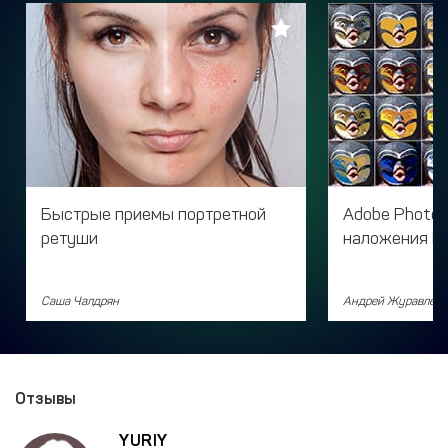
Быстрые приемы портретной
Adobe Photo
ретуши
наложения (B
Саша Чалдрян
Андрей Журавлев
Отзывы
YURIY