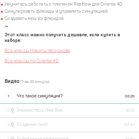
Научитесь работать с плагином Realflow для Cinema 4D.
Cимулировать флюиды и управлять симуляцией.
Создавать меш из флюидов.
—
Этот класс можно получить дешевле, если купить в
наборе:
Все классы Никиты Чеснокова
Все классы по Cinema 4D
Видео
(1 час 22 минуты)
Что такое симуляция?
1
06:26
Знакомство с Real flow
2
33:53
Создание mesh
3
04:47
Добавление эффекторов