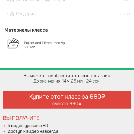
4
16:20
Рендеринг
5
20:53
Материалы класса
Project and File sources.zip
136 Mb
Вы можете приобрести этот класс по акции.
До окончания
14
26
24
Купите этот класс за
690
вместо
990
ВЫ ПОЛУЧИТЕ:
5 видео уроков в HD
доступ к видео навсегда