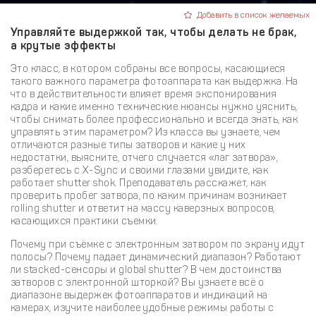
Добавить в список желаемых
Управляйте выдержкой так, чтобы делать не брак,
а крутые эффекты
Это класс, в котором собраны все вопросы, касающиеся
такого важного параметра фотоаппарата как выдержка. На
что в действительности влияет время экспонирования
кадра и какие именно технические нюансы нужно уяснить,
чтобы снимать более профессионально и всегда знать, как
управлять этим параметром? Из класса вы узнаете, чем
отличаются разные типы затворов и какие у них
недостатки, выясните, отчего случается «лаг затвора»,
разберетесь с X-Sync и своими глазами увидите, как
работает shutter shok. Преподаватель расскажет, как
проверить пробег затвора, по каким причинам возникает
rolling shutter и ответит на массу каверзных вопросов,
касающихся практики съемки.
Почему при съёмке с электронным затвором по экрану идут
полосы? Почему падает динамический диапазон? Работают
ли stacked-сенсоры и global shutter? В чем достоинства
затворов с электронной шторкой? Вы узнаете всё о
диапазоне выдержек фотоаппаратов и индикаций на
камерах, изучите наиболее удобные режимы работы с