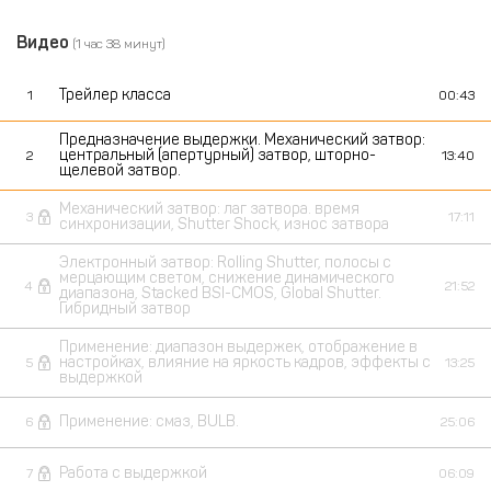
Видео
(1 час 38 минут)
Трейлер класса
1
00:43
Предназначение выдержки. Механический затвор:
центральный (апертурный) затвор, шторно-
2
13:40
щелевой затвор.
Механический затвор: лаг затвора. время
3
17:11
синхронизации, Shutter Shock, износ затвора
Электронный затвор: Rolling Shutter, полосы с
мерцающим светом, снижение динамического
4
21:52
диапазона, Stacked BSI-CMOS, Global Shutter.
Гибридный затвор
Применение: диапазон выдержек, отображение в
настройках, влияние на яркость кадров, эффекты с
5
13:25
выдержкой
Применение: смаз, BULB.
6
25:06
Работа с выдержкой
7
06:09