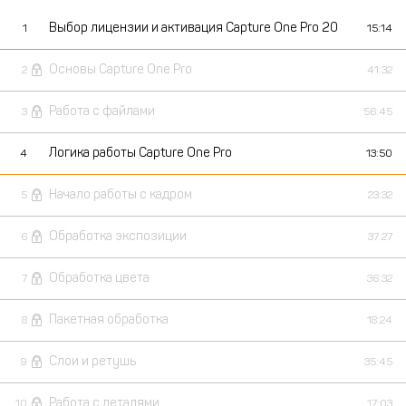
Выбор лицензии и активация Capture One Pro 20
1
15:14
Основы Capture One Pro
2
41:32
Работа с файлами
3
56:45
Логика работы Capture One Pro
4
13:50
Начало работы с кадром
5
23:32
Обработка экспозиции
6
37:27
Обработка цвета
7
36:32
Пакетная обработка
8
18:24
Слои и ретушь
9
35:45
Работа с деталями
10
17:03