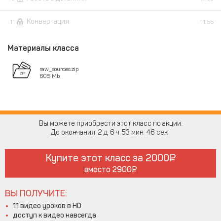
Конвертация
11
11:55
Материалы класса
raw_sources.zip
605 Mb
Вы можете приобрести этот класс по акции.
До окончания
2
6
53
46
Купите этот класс за
2000
вместо
2900
ВЫ ПОЛУЧИТЕ:
11 видео уроков в HD
доступ к видео навсегда