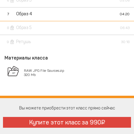
Образ 3
6
05:06
Образ 4
7
04:20
Образ 5
8
06:43
Ретушь
9
30:18
Материалы класса
RAW JPG File Sources.zip
320 Mb
Вы можете приобрести этот класс прямо сейчас
Купите этот класс за
990