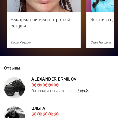
Быстрые приемы портретной
Эстетика цве
ретуши
Саша Чалдрян
Саша Чалдрян
Отзывы
ALEXANDER ERMILOV
Оч позитивно и интересно 👍👍👍
ОЛЬГА