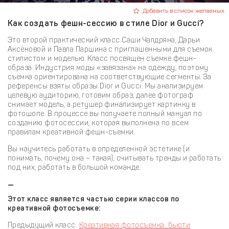
Добавить в список желаемых
Как создать фешн-сессию в стиле Dior и Gucci?
Это второй практический класс Саши Чалдряна, Дарьи
Аксёновой и Павла Паршина с приглашенными для съемок
стилистом и моделью. Класс посвящен съемке фешн-
образа. Индустрия моды «завязана» на одежду, поэтому
съемка ориентирована на соответствующие сегменты. За
референсы взяты образы Dior и Gucci. Мы анализируем
целевую аудиторию, готовим образ, далее фотограф
снимает модель, а ретушер финализирует картинку в
фотошопе. В процессе вы получаете полный мануал по
созданию фотосессии, которая выполнена по всем
правилам креативной фешн-съемки.
Вы научитесь работать в определенной эстетике (и
понимать, почему она – такая), считывать тренды и работать
под них, работать в большой команде.
—
Этот класс является частью серии классов по
креативной фотосъемке:
Предыдущий класс:
Креативная фотосъемка: бьюти