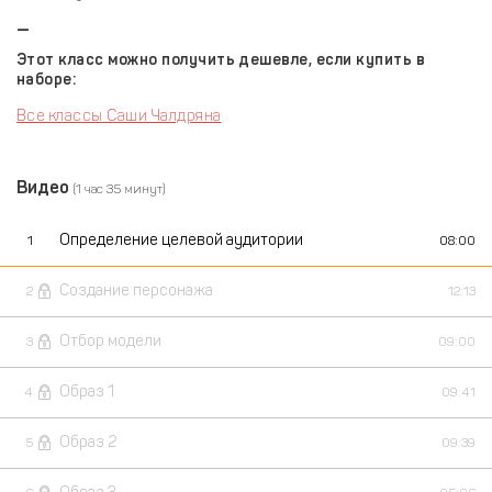
—
Этот класс можно получить дешевле, если купить в
наборе:
Все классы Саши Чалдряна
Видео
(1 час 35 минут)
Определение целевой аудитории
1
08:00
Создание персонажа
2
12:13
Отбор модели
3
09:00
Образ 1
4
09:41
Образ 2
5
09:39