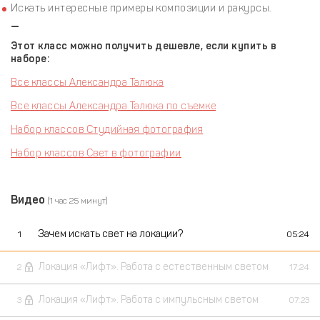
Искать интересные примеры композиции и ракурсы.
—
Этот класс можно получить дешевле, если купить в
наборе:
Все классы Александра Талюка
Все классы Александра Талюка по съемке
Набор классов Студийная фотография
Набор классов Свет в фотографии
Видео
(1 час 25 минут)
Зачем искать свет на локации?
1
05:24
Локация «Лифт». Работа с естественным светом
2
17:24
Локация «Лифт». Работа с импульсным светом
3
07:23