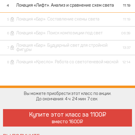
Локация «Лифт». Анализ и сравнение схем света
4
11:19
Локация «Бар». Составление схемы света
5
11:19
Локация «Бар». Поиск композиции под свет
6
06:39
Локация «Бар». Будуарный свет для стройной
7
13:37
фигуры
Локация «Кресло». Работа со светотеневой маской
8
12:14
Вы можете приобрести этот класс по акции.
До окончания
4
24
7
Купите этот класс за
1100
вместо
1600