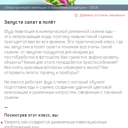
Обзор примеров левитации и проработка концепции — 05:31
Добавить в список желаемых
Запусти салат в полёт
Фуд-левитация в коммерческой рекламной съемке еды –
это непреходящая мода, поэтому навыки такой съемки
пригодятся вам во все времена. Это практический класс, где
мы запустим в полет салат и покажем все этапы такой
съемки: от закупки продуктов для имиджа до
постобработки в фотошопе. Как грамотно зафиксировать
объекты? Какие для этого понадобятся приспособления?
Как снять красивые всплески оливкового масла? Как
отправить летать тарелку и приборы?
На классе работает фуд-стилист, который обучает
подготовке еды к съемке, созданию удачной цветовой
композиции и различным хитростям, связанным с техникой
съемки.
—
Посмотрев этот класс, вы:
Узнаете, как создаются динамичные левитационные
изображения еды.