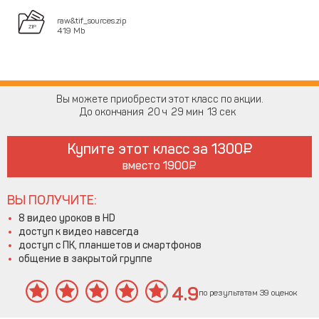
raw&tif_sources.zip
419 Mb
Вы можете приобрести этот класс по акции.
До окончания
20
29
13
Купите этот класс за
1300
вместо
1900
ВЫ ПОЛУЧИТЕ:
8 видео уроков в HD
доступ к видео навсегда
доступ с ПК, планшетов и смартфонов
общение в закрытой группе
4.9
по результатам 39 оценок