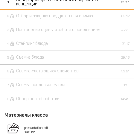
1
05:31
концепции
Отбор и закупка продуктов для снимка
2
08:12
Построение сцены и работа с освещением
3
47:31
Стайлинг блюда
4
21:17
Съемка блюда
5
29:16
Съемка «летающих» элементов
6
39:21
Съемка всплесков масла
7
11:51
Обзор постобработки
8
34:49
Материалы класса
presentation.pdf
845 Kb