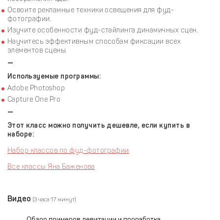
Освоите рекламные техники освещения для фуд-
фотографии.
Изучите особенности фуд-стайлинга динамичных сцен.
Научитесь эффективным способам фиксации всех
элементов сцены.
—
Используемые программы:
Adobe Photoshop
Capture One Pro
—
Этот класс можно получить дешевле, если купить в
наборе:
Набор классов по фуд-фотографии
Все классы Яна Баженова
Видео
(3 часа 17 минут)
Обзор примеров левитации и проработка