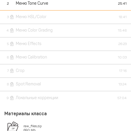
Меню Tone Curve
2
25:41
Меню HSL/Color
3
18:41
Меню Color Grading
4
15:46
Меню Effects
5
26:23
Меню Calibration
6
10:03
Crop
7
17:16
Spot Removal
8
13:24
Локальные коррекции
9
57:04
Материалы класса
raw_files.zip
690 Mb