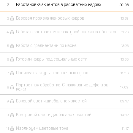
Расстановка акцентов в рассветных кадрах
2
29:03
Базовая проявка жанровых кадров
3
13:39
Работа с контрастом и фактурой снежных объектов
4
11:26
Работа с градиентами по маске
5
13:28
Готовим кадры под социальные сети
6
13:35
Проявка фактуры в солнечных лучах
7
15:16
Портретная обработка. Сглаживание дефектов
8
17:09
кожи
Боковой свет и дисбаланс яркостей
9
09:17
Контровой свет и дисбаланс яркостей
10
14:12
Изолируем цветовые тона
11
11:17