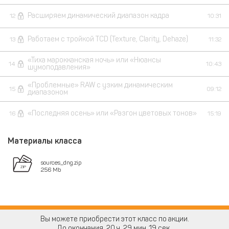
Расширяем динамический диапазон кадра
12
10:31
Работаем с тройкой TCD (Texture, Clarity, Dehaze)
13
11:32
«Тиха марокканская ночь» или «Нюансы
14
10:43
шумоподавления»
«Проблемные» RAW с узким динамическим
15
09:12
диапазоном
«Последняя осень» или «Разгон цветовых тонов»
16
15:19
Материалы класса
sources_dng.zip
256 Mb
Вы можете приобрести этот класс по акции.
До окончания
20
29
18