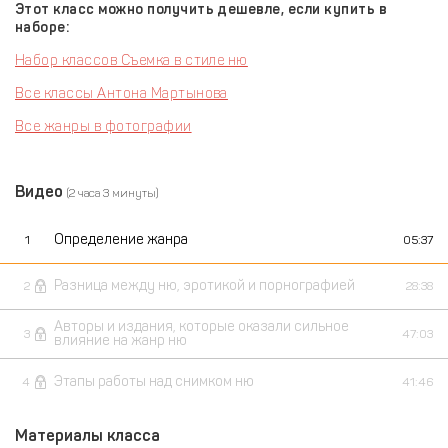
Этот класс можно получить дешевле, если купить в
наборе:
Набор классов Съемка в стиле ню
Все классы Антона Мартынова
Все жанры в фотографии
Видео
(2 часа 3 минуты)
Определение жанра
1
05:37
Разница между ню, эротикой и порнографией
2
28:38
Авторы и издания, которые оказали сильное
3
47:03
влияние на жанр ню
Этапы работы над снимком ню
4
41:46
Материалы класса