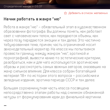
Определение жанра — 05:37
Добавить в список желаемых
Начни работать в жанре “ню”
Работа в жанре "ню" – обязательный этап в художественном
образовании фотографа. Вы должны понять, как работает
свет с человеческим телом, как передаются объемы, как
через позу передаются эмоции и так далее. Это частично
табуированная тема, причем, часть ограничений носит
законодательный характер. На классе мы попытаемся
провести границу между жанром "ню", эротикой и
порнографией, вывести какие-то эстетические критерии,
разобраться, кем и для чего используются эротические
образы и рассмотреть самых важных авторов, оказавших на
жанр сильное влияние. Для класса собран богатейший
материал 18+ по истории этого вопроса – российские и
западные издания, эротика периода СССР и так далее.
Большая сорокаминутная часть класса посвящена
непосредственно этапам работы над снимком обнаженной
натуры от формулирования идеи до финальной картинки.
—