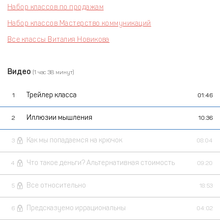
Набор классов по продажам
Набор классов Мастерство коммуникаций
Все классы Виталия Новикова
Видео
(1 час 38 минут)
Трейлер класса
1
01:46
Иллюзии мышления
2
10:36
Как мы попадаемся на крючок
3
08:04
Что такое деньги? Альтернативная стоимость
4
09:20
Все относительно
5
18:53
Предсказуемо иррациональны
6
04:02