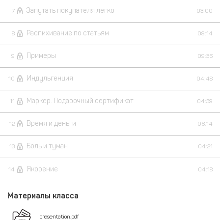
Запутать покупателя легко
7
03:00
Распихивание по статьям
8
09:14
Примеры
9
09:36
Индульгенция
10
04:48
Маркер. Подарочный сертификат
11
04:39
Время и деньги
12
06:14
Боль и туман
13
04:21
Якорение
14
04:18
Материалы класса
presentation.pdf