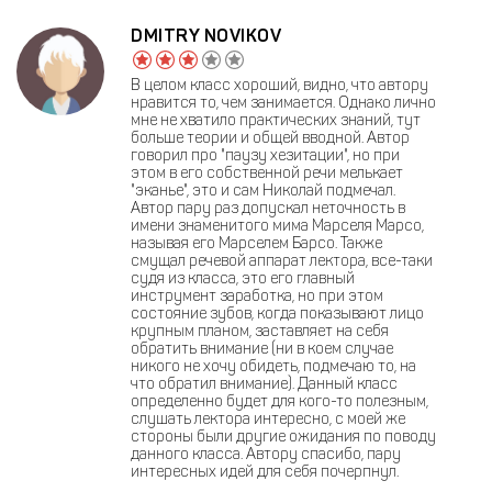
DMITRY NOVIKOV
В целом класс хороший, видно, что автору
нравится то, чем занимается. Однако лично
мне не хватило практических знаний, тут
больше теории и общей вводной. Автор
говорил про "паузу хезитации", но при
этом в его собственной речи мелькает
"эканье", это и сам Николай подмечал.
Автор пару раз допускал неточность в
имени знаменитого мима Марселя Марсо,
называя его Марселем Барсо. Также
смущал речевой аппарат лектора, все-таки
судя из класса, это его главный
инструмент заработка, но при этом
состояние зубов, когда показывают лицо
крупным планом, заставляет на себя
обратить внимание (ни в коем случае
никого не хочу обидеть, подмечаю то, на
что обратил внимание). Данный класс
определенно будет для кого-то полезным,
слушать лектора интересно, с моей же
стороны были другие ожидания по поводу
данного класса. Автору спасибо, пару
интересных идей для себя почерпнул.