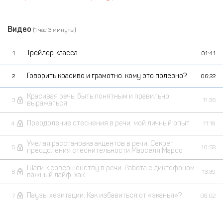
Видео
(1 час 3 минуты)
Трейлер класса
1
01:41
Говорить красиво и грамотно: кому это полезно?
2
06:22
Красивая речь: быть понятным и правильно
3
11:36
выражаться
Преодоление стеснения в речи: мой личный опыт
4
11:19
Умелая расстановка акцентов в речи. Секрет
5
10:58
преодоления стеснительности Марселя Марсо
Шаги к совершенству в речи. Работа с диктофоном:
6
13:39
важный лайф-хак
Паузы хезитации. Как избавиться от «эканья»?
7
08:02