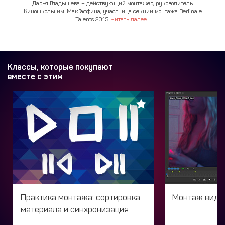
Дарья Гладышева – действующий монтажер, руководитель
Киношколы им. МакГаффина, участница секции монтажа Berlinale
Talents 2015.
Читать далее...
Классы, которые покупают
вместе с этим
Практика монтажа: cортировка
Монтаж виде
материала и синхронизация