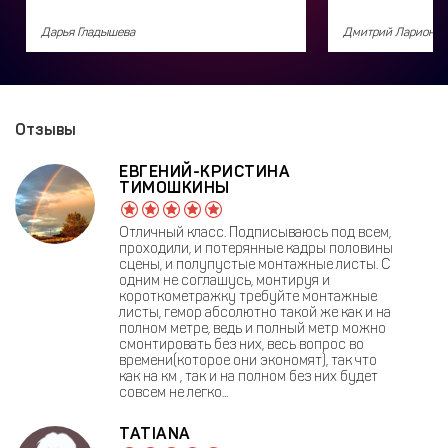
Дарья Гладышева
Дмитрий Ларионов
Отзывы
ЕВГЕНИЙ-КРИСТИНА
ТИМОШКИНЫ
Отличный класс. Подписываюсь под всем,
проходили, и потерянные кадры половины
сцены, и полупустые монтажные листы. С
одним не соглашусь, монтируя и
короткометражку требуйте монтажные
листы, гемор абсолютно такой же как и на
полном метре, ведь и полный метр можно
смонтировать без них, весь вопрос во
времени(которое они экономят), так что
как на км , так и на полном без них будет
совсем не легко...
TATIANA