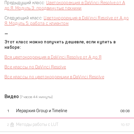
Предыдущий класс:
Цветокоррекция в DaVinci Resolve от А
до Я. Модуль 3: продвинутые техники
Следующий класс:
Цветокоррекция в DaVinci Resolve от А до
Я. Модуль 5: работа с клиентом
—
Этот класс можно получить дешевле, если купить в
наборе:
Вся цветокоррекция в DaVinci Resolve от А до Я
Все классы по DaVinci Resolve
Все классы по цветокоррекции в DaVinci Resolve
Видео
(7 часов 44 минуты)
Иерархия Group и Timeline
1
08:08
Методы работы с LUT
2
10:57