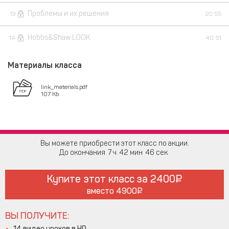
Проблемы и их решения
13
20:55
Hobbs&Shaw LOOK
14
40:51
Материалы класса
link_materials.pdf
107 Kb
Вы можете приобрести этот класс по акции.
До окончания
7
42
46
Купите этот класс за
2400
вместо
4900
ВЫ ПОЛУЧИТЕ:
14 видео уроков в HD