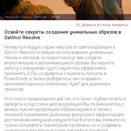
Иерархия Group и Timeline — 08:08
Добавить в список желаемых
Освойте секреты создания уникальных образов в
DaVinci Resolve
Четвертый модуль серии классов по цветокоррекции в
DaVinci Resolve посвящен использованию уникальных
техник и методов, которые помогут вам создать
впечатляющие и запоминающиеся образы. Вы изучите
работу с иерархией групп, научитесь эффективно
применять LUTы, создавать и сохранять пресеты в
PowerGrade, а также разберетесь, как создавать
комплиментарные и пленочные "луки" для различных
проектов.
Этот класс предназначен для тех, кто хочет глубже понять и
овладеть искусством цветокоррекции. Вы познакомитесь с
важностью интерпретации и балансировки, а также с
техникой применения различных фильтров и эффектов для
достижения наилучших результатов. В итоге вы сможете не
только исправлять технические проблемы, но и создавать
уникальные визуальные стили для любых проектов.