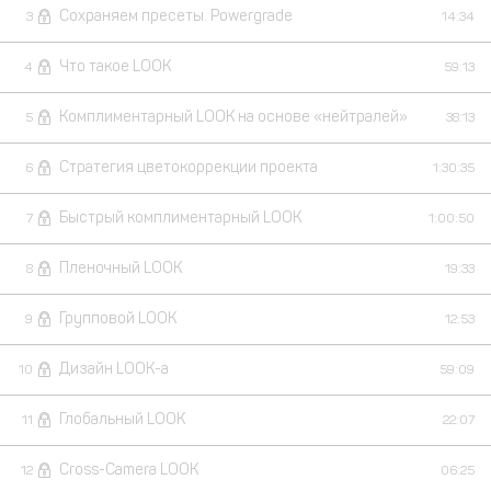
Сохраняем пресеты. Powergrade
3
14:34
Что такое LOOK
4
59:13
Комплиментарный LOOK на основе «нейтралей»
5
38:13
Стратегия цветокоррекции проекта
6
1:30:35
Быстрый комплиментарный LOOK
7
1:00:50
Пленочный LOOK
8
19:33
Групповой LOOK
9
12:53
Дизайн LOOK-а
10
59:09
Глобальный LOOK
11
22:07
Cross-Camera LOOK
12
06:25