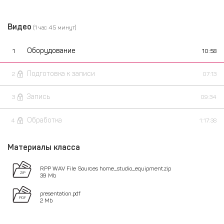
Видео
(1 час 45 минут)
Оборудование
1
10:58
Подготовка к записи
2
07:13
Запись
3
09:34
Обработка
4
1:17:38
Материалы класса
RPP WAV File Sources home_studio_equipment.zip
39 Mb
presentation.pdf
2 Mb