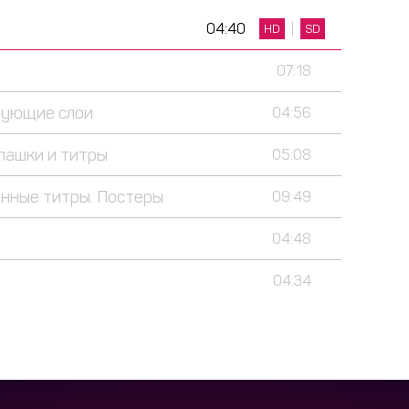
04:40
HD
SD
07:18
рующие слои
04:56
лашки и титры
05:08
анные титры. Постеры
09:49
04:48
04:34