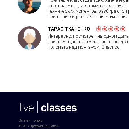
Приятный класс) Дмитрию хвала и ув
отключать его, местами тяжело было 
технических моментов, разбираются 
некоторые кусочки что бы можно было
ТАРАС ТКАЧЕНКО
Интересно, посмотрел на одном дыха
увидеть подобную «внутреннюю кухню»
поломать над монтажом. Спасибо!
© 2017 — 2026
ООО «Профайл коннект»