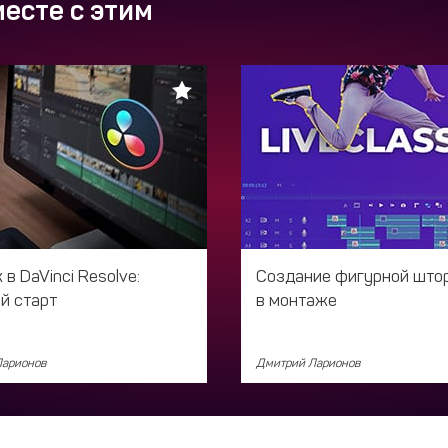
есте с этим
в DaVinci Resolve:
Создание фигурной што
й старт
в монтаже
Ларионов
Дмитрий Ларионов