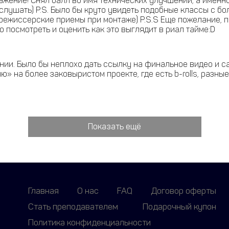
ажение! Cнял балл во имя технических улучшений, а именн
слушать) P.S. Было бы круто увидеть подобные классы с б
режиссерские приемы при монтаже) P.S.S Еще пожелание, 
 посмотреть и оценить как это выглядит в риал тайме:D
нии. Было бы неплохо дать ссылку на финальное видео и с
 на более заковыристом проекте, где есть b-rolls, разные
Показать ещё
Главная
О нас
FAQ
Договор оферты
Стать преподавателем
Подарочный купон
Политика конфиденциальности