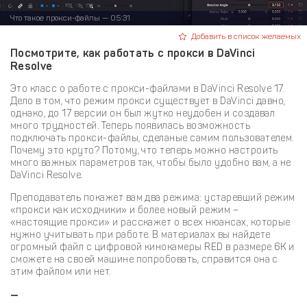
Что такое прокси-файлы — 05:31
Добавить в список желаемых
Посмотрите, как работать с прокси в DaVinci
Resolve
Это класс о работе с прокси-файлами в DaVinci Resolve 17.
Дело в том, что режим прокси существует в DaVinci давно,
однако, до 17 версии он был жутко неудобен и создавал
много трудностей. Теперь появилась возможность
подключать прокси-файлы, сделаные самим пользователем.
Почему это круто? Потому, что теперь можно настроить
много важных параметров так, чтобы было удобно вам, а не
DaVinci Resolve.
Преподаватель покажет вам два режима: устаревший режим
«прокси как исходники» и более новый режим –
«настоящие прокси» и расскажет о всех нюансах, которые
нужно учитывать при работе. В материалах вы найдете
огромный файл с цифровой кинокамеры RED в размере 6K и
сможете на своей машине попробовать, справится она с
этим файлом или нет.
—