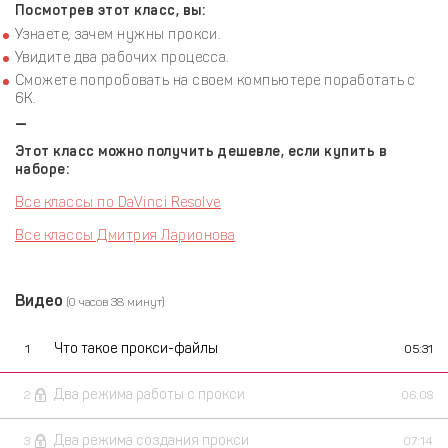
Посмотрев этот класс, вы:
Узнаете, зачем нужны прокси.
Увидите два рабочих процесса.
Сможете попробовать на своем компьютере поработать с
6К.
—
Этот класс можно получить дешевле, если купить в
наборе:
Все классы по DaVinci Resolve
Все классы Дмитрия Ларионова
Видео
(0 часов 38 минут)
Что такое прокси-файлы
1
05:31
Два режима работы с прокси
2
06:08
Два режима создания прокси
3
07:14