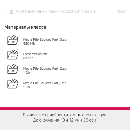
Альтернативный режим создания прокси
4
19:39
Материалы класса
Media File Sources Part_3.zip
580 Mb
Presentation.pdf
223 Kb
Media File Sources Part_2.zip
1 Gb
Media File Sources Part_1.zip
1 Gb
Вы можете приобрести этот класс по акции.
До окончания
10
12
35