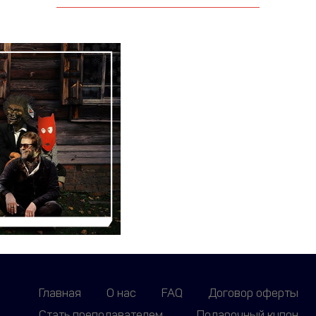
Главная
О нас
FAQ
Договор оферты
Стать преподавателем
Подарочный купон