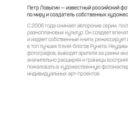
Петр Ловыгин — известный российский фо
по миру и создатель собственных художес
С 2006 года снимает авторские серии, по
разноплановых культур. Он создает впеч
и издает собственные книги, режиссирует 
в топ лучших travel-блогов Рунета. Неудив
фотографов, выводят зрителя за рамки ак
значительно расширяя и границы восприя
пожаловать в художественную фотомастерс
индивидуальных арт-проектов.