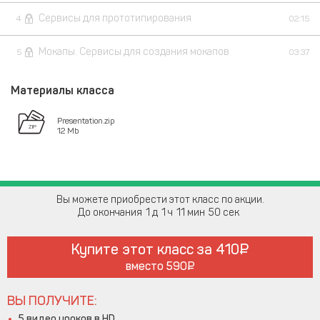
Сервисы для прототипирования
4
02:15
Мокапы. Сервисы для создания мокапов
5
03:37
Материалы класса
Presentation.zip
12 Mb
Вы можете приобрести этот класс по акции.
До окончания
1
1
11
49
Купите этот класс за
410
вместо
590
ВЫ ПОЛУЧИТЕ:
5 видео уроков в HD