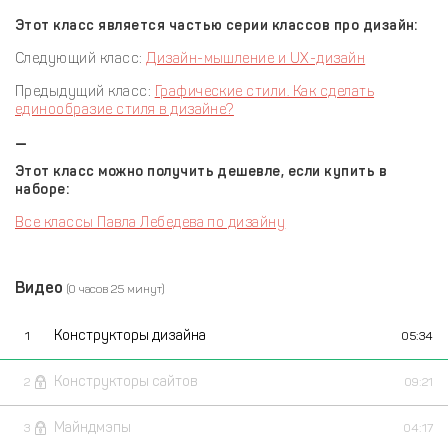
Этот класс является частью серии классов про дизайн:
Следующий класс:
Дизайн-мышление и UX-дизайн
Предыдущий класс:
Графические стили. Как сделать
единообразие стиля в дизайне?
—
Этот класс можно получить дешевле, если купить в
наборе:
Все классы Павла Лебедева по дизайну
Видео
(0 часов 25 минут)
Конструкторы дизайна
1
05:34
Конструкторы сайтов
2
09:21
Майндмэпы
3
04:17