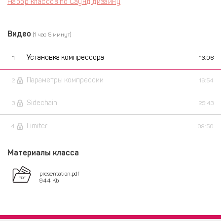
Набор классов по Саунд дизайну
Видео
(1 час 5 минут)
Установка компрессора
1
13:06
Параметры компрессии
2
16:54
Sidechain
3
25:43
Limiter
4
09:50
Материалы класса
presentation.pdf
944 Kb