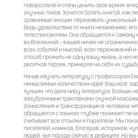
повзрослели и стали ценить своё время: впе
скучных томов. Хочется болеть книгой, как п
сравнимые эмоции: переживать уникальный
Ведь удовольствие от книги незаменимо: его 
телеспектаклями. Она обращается к самому
во Вселенной - вашей ничем не ограниченно
всех событий и мыслей, всех переживаний и
способ прожить не одну вашу жизнь, а несче
десятков героев, примеряя на себя их судьб
Начав изучать литературу с профессором Ев
немыслимым количеством идей. Ваш мозг зара
лучшим, что дала миру литература. Больше н
зазубренными трактовками скучной классик
осмысления и трансформации в человека читаю
обращается с языком, глубже понимает печа
считывает все отсылки и параллели. Мы пока
писателей, комиков, блогеров, историков, к
людей, чья порода сейчас в дефиците. Но вы