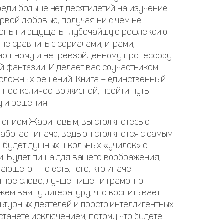
реди больше нет десятилетий на изучение
ервой любовью, получая ни с чем не
 опыт и ощущать глубочайшую рефлексию.
не сравнить с сериалами, играми,
 мощному и непревзойденному процессору
й фантазии. И делает вас соучастником
 сложных решений. Книга – единственный
тное количество жизней, пройти путь
у и решения.
гением Жариновым, вы столкнетесь с
ботает иначе, ведь он столкнется с самым
е будет душных школьных «училок» с
и. Будет пища для вашего воображения,
щего – то есть, того, кто иначе
тное слово, лучше пишет и грамотно
жем вам ту литературу, что воспитывает
ультурных деятелей и просто интеллигентных
 станете исключением, потому что будете