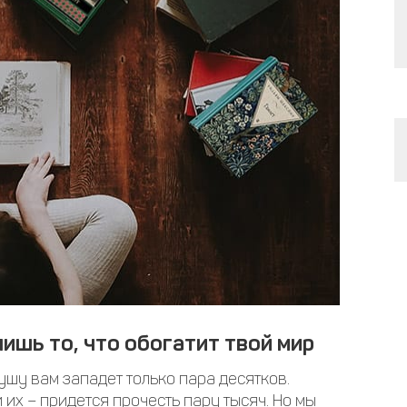
ишь то, что обогатит твой мир
ушу вам западет только пара десятков.
 их – придется прочесть пару тысяч. Но мы