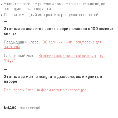
Увидите в великом русском романе то, что не видели, до
чего нужно было дорасти.
Получите мощный импульс к переоценке ценностей.
—
Этот класс является частью серии классов о 100 великих
книгах:
Предыдущий класс:
100 великих книг: напутствие для
читателя
Следующий класс:
Великие герои мировой литературы:
Фауст
—
Этот класс можно получить дешевле, если купить в
наборе:
Все классы Евгения Жаринова по литературе
Видео
(1 час 55 минут)