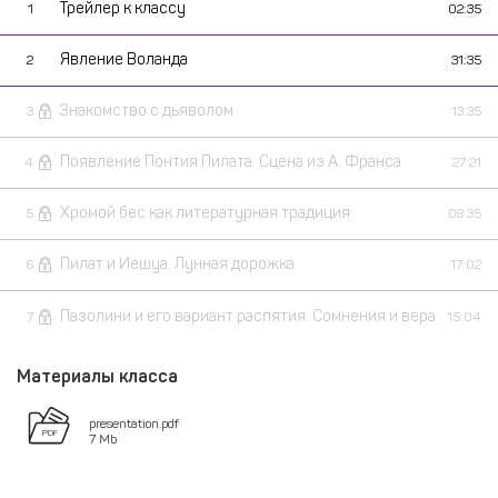
Трейлер к классу
1
02:35
Явление Воланда
2
31:35
Знакомство с дьяволом
3
13:35
Появление Понтия Пилата. Сцена из А. Франса
4
27:21
Хромой бес как литературная традиция
5
08:35
Пилат и Иешуа. Лунная дорожка
6
17:02
Пазолини и его вариант распятия. Сомнения и вера
7
15:04
Материалы класса
presentation.pdf
7 Mb