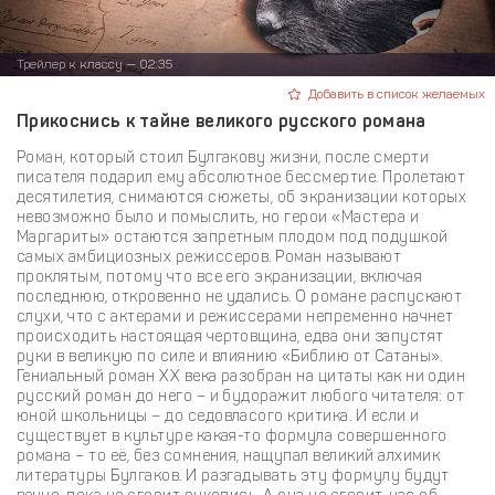
Трейлер к классу — 02:35
Добавить в список желаемых
Прикоснись к тайне великого русского романа
Роман, который стоил Булгакову жизни, после смерти
писателя подарил ему абсолютное бессмертие. Пролетают
десятилетия, снимаются сюжеты, об экранизации которых
невозможно было и помыслить, но герои «Мастера и
Маргариты» остаются запретным плодом под подушкой
самых амбициозных режиссеров. Роман называют
проклятым, потому что все его экранизации, включая
последнюю, откровенно не удались. О романе распускают
слухи, что с актерами и режиссерами непременно начнет
происходить настоящая чертовщина, едва они запустят
руки в великую по силе и влиянию «Библию от Сатаны».
Гениальный роман XX века разобран на цитаты как ни один
русский роман до него – и будоражит любого читателя: от
юной школьницы – до седовласого критика. И если и
существует в культуре какая-то формула совершенного
романа – то её, без сомнения, нащупал великий алхимик
литературы Булгаков. И разгадывать эту формулу будут