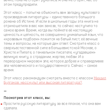
вечно, пока не сгорит рукопись. А она не сгорит, нас об
этом предупредили.
Этот класс – попытка объяснить вам загадку культового
произведения литературы – единственного большого
романа об Истине. И если в школьные годы эта книга не
отрикошетила в вас как заноза, то сейчас наступило то
самое время. Время, когда вы поймете её настоящую
ценность и цепкость, ее совершенно уникальный язык, что
«кровавым подбоем» ложится на белый лист, её вечные
темы и вопросы, на которые дан ответ. Смотрите класс о
сверхъестественной силе в большевистской Москве, о
Христе и Пилате, о гениальном писателе, «угадавшем»
великую книгу, о страдании, жертве, любви. И о
первородном мировом зле, которое добрее и справедливее
зла человеческого и государственного. Сейчас – самое
время.
Этот класс рекомендуем смотреть вместе с классом
Михаил
Булгаков: масскульт или высокая литература?
.
—
Посмотрев этот класс, вы:
Простите русскую литературу за все плохое, что она вам
сделала.