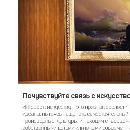
Почувствуйте связь с искусств
Интерес к искусству – это признак зрелости.
идеалы, пытаясь нащупать самостоятельный п
производные культуры, и находим с творцам
собственными детьми или юными современник