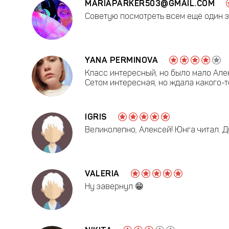
MARIAPARKER503@GMAIL.COM
Советую посмотреть всем ещё один 
YANA PERMINOVA
Класс интересный, но было мало Алек
Сетом интересная, но ждала какого-т
IGRIS
Великолепно, Алексей! Юнга читал. Ду
VALERIA
Ну завернул 😁