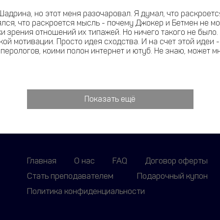
дрина, но этот меня разочаровал. Я думал, что раскроетс
лся, что раскроется мысль - почему Джокер и Бетмен не мо
ки зрения отношений их типажей. Но ничего такого не было
кой мотивации. Просто идея сходства. И на счет этой идеи 
сперологов, коими полон интернет и ютуб. Не знаю, может 
Показать ещё
Главная
О нас
FAQ
Договор оферты
Стать преподавателем
Подарочный купон
Политика конфиденциальности