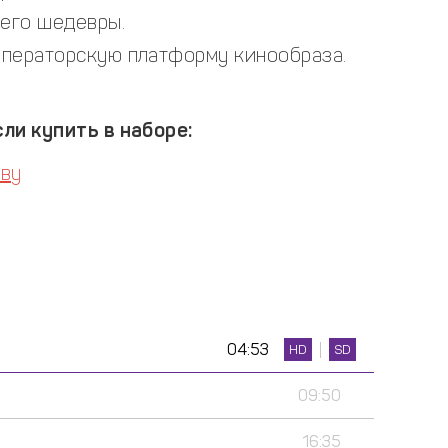
 его шедевры.
операторскую платформу кинообраза.
ли купить в наборе:
тву
04:53
HD
SD
09:50
16:35