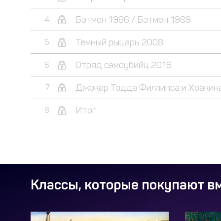
Бэтмен 1966 / Бэтмен 1989
4
Темный рыцарь 2008
5
Отряд самоубийц 2016
6
Джокер Тодда Филлипса и Хоакин
7
Итог
8
Классы, которые покупают вм