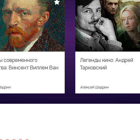
ы современного
Легенды кино: Андрей
тва: Винсент Виллем Ван
Тарковский
Шадрин
Алексей Шадрин