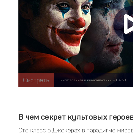
Смотреть
Киновселенная и киногалактики — 04:53
В чем секрет культовых герое
Это класс о Джокерах в парадигме миро