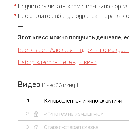
Научитесь читать хроматизм кино через
Проследите работу Лоуренса Шера как 
—
Этот класс можно получить дешевле, ес
Все классы Алексея Шадрина по искусс
Набор классов Легенды кино
Видео
(1 час 36 минут)
Киновселенная и киногалактики
1
«Гипотез не измышляю»
2
Старая-старая сказка
3