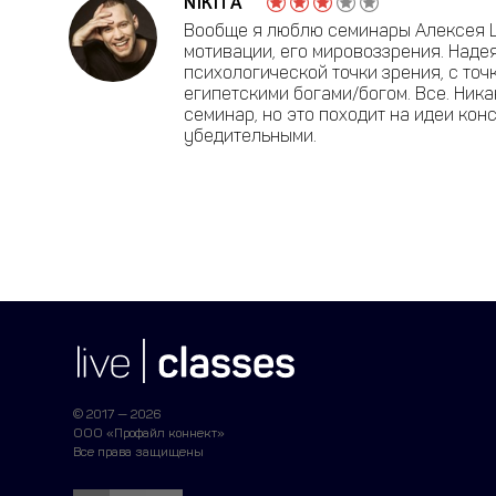
NIKITA
Вообще я люблю семинары Алексея Ша
мотивации, его мировоззрения. Надея
психологической точки зрения, с точ
египетскими богами/богом. Все. Ника
семинар, но это походит на идеи кон
убедительными.
© 2017 — 2026
ООО «Профайл коннект»
Все права защищены