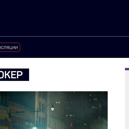
нсляции
ОКЕР