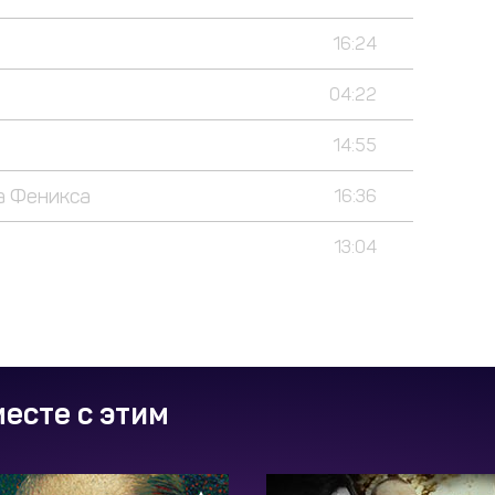
16:24
04:22
14:55
а Феникса
16:36
13:04
есте с этим